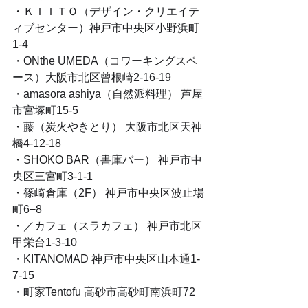
・ＫＩＩＴＯ（デザイン・クリエイテ
ィブセンター）神戸市中央区小野浜町
1-4
・ONthe UMEDA（コワーキングスペ
ース）大阪市北区曾根崎2-16-19
・amasora ashiya（自然派料理） 芦屋
市宮塚町15-5
・藤（炭火やきとり） 大阪市北区天神
橋4-12-18
・SHOKO BAR（書庫バー） 神戸市中
央区三宮町3-1-1
・篠崎倉庫（2F） 神戸市中央区波止場
町6−8 
・／カフェ（スラカフェ） 神戸市北区
甲栄台1-3-10
・KITANOMAD 神戸市中央区山本通1-
7-15
・町家Tentofu 高砂市高砂町南浜町72