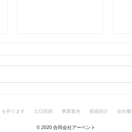
『月刊土日技術』2022年9月
『月
号を発刊しました
号/
」を作ります
土日技術
事業案内
実績紹介
会社概
© 2020 合同会社アーベント