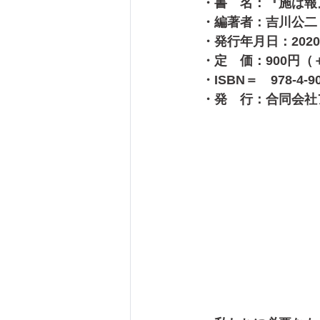
・書　名：『施ば報
・編著者：吉川公二
・発行年月日：2020
・定　価：900円（
・ISBN＝　978-4-90
・発　行：合同会社