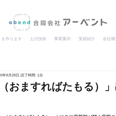
」を作ります
土日技術
事業案内
実績紹介
会社概
20年9月28日
読了時間: 1分
（おますればたもる）」