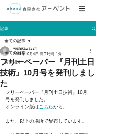
記事
全ての記事
yoshikawa324
全ての記事
2021年10月4日
読了時間: 1分
フリーペーパー『月刊土日
実績紹介
技術』10月号を発刊しまし
た
フリーペーパー『月刊土日技術』10月
号を発刊しました。
オンライン版は
こちら
から。
また、以下の場所で配布しています。