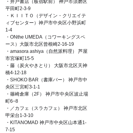
・井戸書店（板宿駅前） 神戸市須磨区
平田町2-3-9
・ＫＩＩＴＯ（デザイン・クリエイテ
ィブセンター）神戸市中央区小野浜町
1-4
・ONthe UMEDA（コワーキングスペ
ース）大阪市北区曾根崎2-16-19
・amasora ashiya（自然派料理） 芦屋
市宮塚町15-5
・藤（炭火やきとり） 大阪市北区天神
橋4-12-18
・SHOKO BAR（書庫バー） 神戸市中
央区三宮町3-1-1
・篠崎倉庫（2F） 神戸市中央区波止場
町6−8 
・／カフェ（スラカフェ） 神戸市北区
甲栄台1-3-10
・KITANOMAD 神戸市中央区山本通1-
7-15